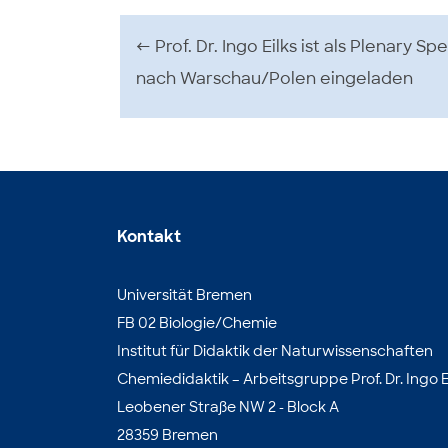
Beitrags-Navigation
←
Prof. Dr. Ingo Eilks ist als Plenary Sp
nach Warschau/Polen eingeladen
Kontakt
Universität Bremen
FB 02 Biologie/Chemie
Institut für Didaktik der Naturwissenschaften
Chemiedidaktik – Arbeitsgruppe Prof. Dr. Ingo E
Leobener Straße NW 2 - Block A
28359 Bremen