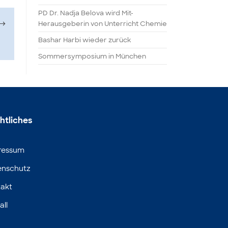
PD Dr. Nadja Belova wird Mit-
→
Herausgeberin von Unterricht Chemie
Bashar Harbi wieder zurück
Sommersymposium in München
htliches
ressum
enschutz
akt
all