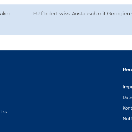
eaker
EU fördert wiss. Austausch mit Georgien
Rec
Imp
Dat
Kont
ilks
Notf