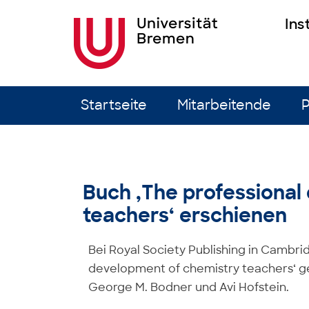
Ins
Zum Inhalt springen
Startseite
Mitarbeitende
P
Buch ‚The professional
teachers‘ erschienen
Bei Royal Society Publishing in Cambri
development of chemistry teachers‘ g
George M. Bodner und Avi Hofstein.