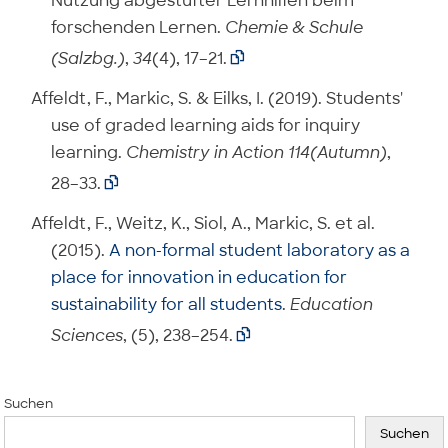
Nutzung abgestufter Lernhilfen beim
forschenden Lernen.
Chemie & Schule
(Salzbg.)
,
34
(4), 17–21.

Affeldt, F., Markic, S. & Eilks, I. (2019). Students'
use of graded learning aids for inquiry
learning.
Chemistry in Action 114(Autumn)
,
28–33.

Affeldt, F., Weitz, K., Siol, A., Markic, S. et al.
(2015).
A non-formal student laboratory as a
place for innovation in education for
sustainability for all students
.
Education
Sciences
, (5), 238–254.

Suchen
Suchen