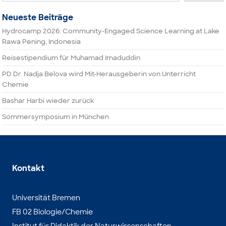
Neueste Beiträge
Hydrocamp 2026: Community-Engaged Science Learning at Lake
Rawa Pening, Indonesia
Reisestipendium für Muhamad Imaduddin
PD Dr. Nadja Belova wird Mit-Herausgeberin von Unterricht
Chemie
Bashar Harbi wieder zurück
Sommersymposium in München
Kontakt
Universität Bremen
FB 02 Biologie/Chemie