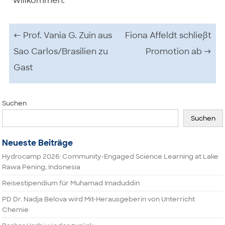
willkommen.
Beitrags-Navigation
←
Prof. Vania G. Zuin aus
Fiona Affeldt schließt
Sao Carlos/Brasilien zu
Promotion ab
→
Gast
Suchen
Suchen
Neueste Beiträge
Hydrocamp 2026: Community-Engaged Science Learning at Lake
Rawa Pening, Indonesia
Reisestipendium für Muhamad Imaduddin
PD Dr. Nadja Belova wird Mit-Herausgeberin von Unterricht
Chemie