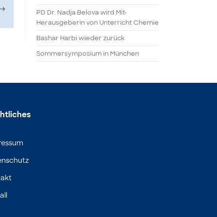
→
PD Dr. Nadja Belova wird Mit-
Herausgeberin von Unterricht Chemie
Bashar Harbi wieder zurück
Sommersymposium in München
htliches
ressum
enschutz
akt
all