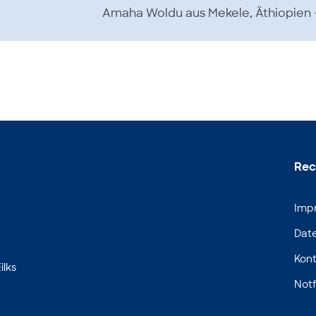
Amaha Woldu aus Mekele, Äthiopien
Rec
Imp
Dat
Kont
ilks
Notf