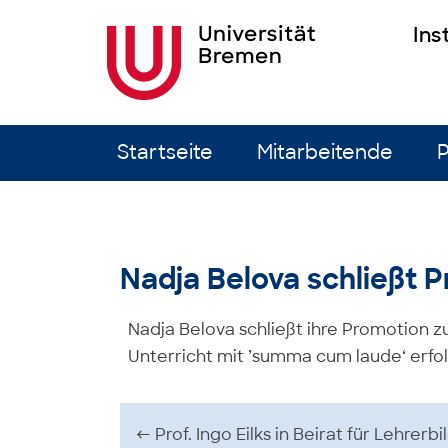
Ins
Zum Inhalt springen
Startseite
Mitarbeitende
P
Nadja Belova schließt 
Nadja Belova schließt ihre Promotion
Unterricht mit ’summa cum laude‘ erfolg
Beitrags-Navigation
←
Prof. Ingo Eilks in Beirat für Lehrerb