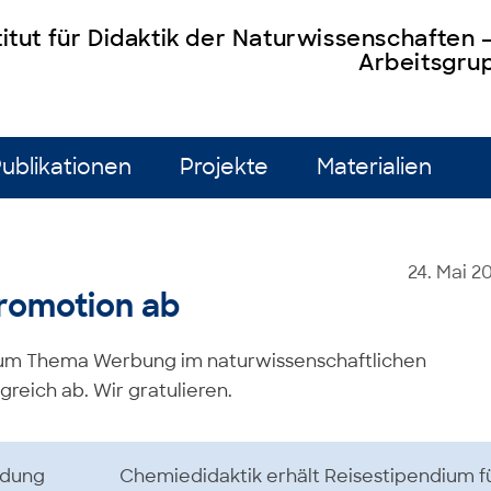
titut für Didaktik der Naturwissenschaften
Arbeitsgrup
ublikationen
Projekte
Materialien
24. Mai 2
Promotion ab
 zum Thema Werbung im naturwissenschaftlichen
reich ab. Wir gratulieren.
ildung
Chemiedidaktik erhält Reisestipendium f