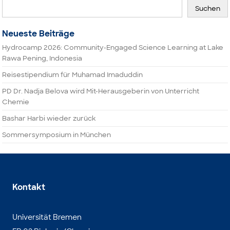
Suchen
Neueste Beiträge
Hydrocamp 2026: Community-Engaged Science Learning at Lake
Rawa Pening, Indonesia
Reisestipendium für Muhamad Imaduddin
PD Dr. Nadja Belova wird Mit-Herausgeberin von Unterricht
Chemie
Bashar Harbi wieder zurück
Sommersymposium in München
Kontakt
Universität Bremen