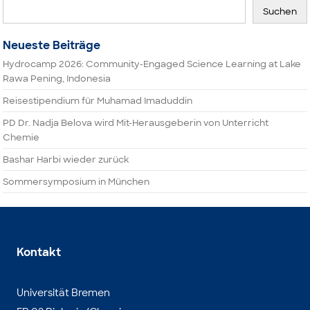
Suchen
Neueste Beiträge
Hydrocamp 2026: Community-Engaged Science Learning at Lake
Rawa Pening, Indonesia
Reisestipendium für Muhamad Imaduddin
PD Dr. Nadja Belova wird Mit-Herausgeberin von Unterricht
Chemie
Bashar Harbi wieder zurück
Sommersymposium in München
Kontakt
Universität Bremen