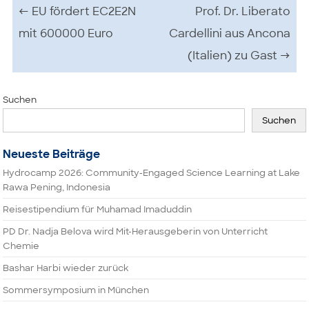
Beitrags-Navigation
←
EU fördert EC2E2N
Prof. Dr. Liberato
mit 600000 Euro
Cardellini aus Ancona
(Italien) zu Gast
→
Suchen
Suchen
Neueste Beiträge
Hydrocamp 2026: Community-Engaged Science Learning at Lake
Rawa Pening, Indonesia
Reisestipendium für Muhamad Imaduddin
PD Dr. Nadja Belova wird Mit-Herausgeberin von Unterricht
Chemie
Bashar Harbi wieder zurück
Sommersymposium in München