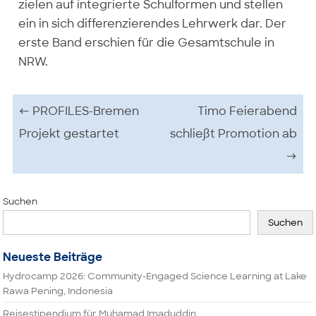
zielen auf integrierte Schulformen und stellen
ein in sich differenzierendes Lehrwerk dar. Der
erste Band erschien für die Gesamtschule in
NRW.
Beitrags-Navigation
←
PROFILES-Bremen
Timo Feierabend
Projekt gestartet
schließt Promotion ab
→
Suchen
Suchen
Neueste Beiträge
Hydrocamp 2026: Community-Engaged Science Learning at Lake
Rawa Pening, Indonesia
Reisestipendium für Muhamad Imaduddin