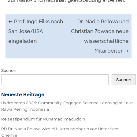
zur Nano- und Nachhaltigkeitsbildung arbeiten.
Beitrags-Navigation
←
Prof. Ingo Eilks nach
Dr. Nadja Belova und
San Jose/USA
Christian Zowada neue
eingeladen
wissenschaftliche
Mitarbeiter
→
Suchen
Suchen
Neueste Beiträge
Hydrocamp 2026: Community-Engaged Science Learning at Lake
Rawa Pening, Indonesia
Reisestipendium für Muhamad Imaduddin
PD Dr. Nadja Belova wird Mit-Herausgeberin von Unterricht
Chemie