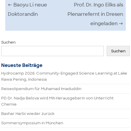
Beitrags-Navigation
←
Baoyu Li neue
Prof. Dr. Ingo Eilks als
Doktorandin
Plenarrefernt in Dresen
eingeladen
→
Suchen
Suchen
Neueste Beiträge
Hydrocamp 2026: Community-Engaged Science Learning at Lake
Rawa Pening, Indonesia
Reisestipendium für Muhamad Imaduddin
PD Dr. Nadja Belova wird Mit-Herausgeberin von Unterricht
Chemie
Bashar Harbi wieder zurück
Sommersymposium in München