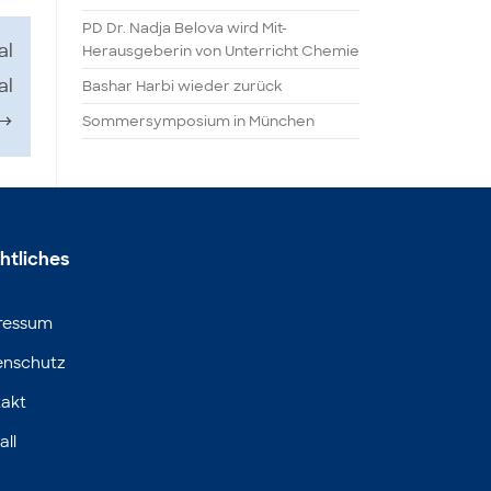
PD Dr. Nadja Belova wird Mit-
al
Herausgeberin von Unterricht Chemie
al
Bashar Harbi wieder zurück
→
Sommersymposium in München
htliches
ressum
enschutz
akt
all