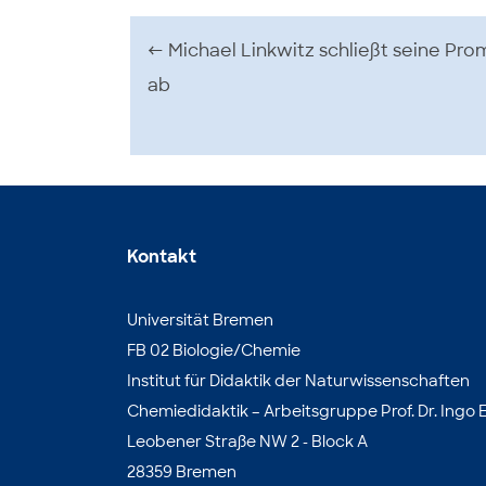
Beitrags-Navigation
←
Michael Linkwitz schließt seine Pro
ab
Kontakt
Universität Bremen
FB 02 Biologie/Chemie
Institut für Didaktik der Naturwissenschaften
Chemiedidaktik – Arbeitsgruppe Prof. Dr. Ingo E
Leobener Straße NW 2 - Block A
28359 Bremen