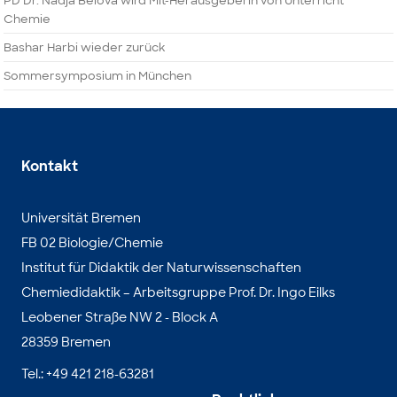
PD Dr. Nadja Belova wird Mit-Herausgeberin von Unterricht
Chemie
Bashar Harbi wieder zurück
Sommersymposium in München
Kontakt
Universität Bremen
FB 02 Biologie/Chemie
Institut für Didaktik der Naturwissenschaften
Chemiedidaktik – Arbeitsgruppe Prof. Dr. Ingo Eilks
Leobener Straße NW 2 - Block A
28359 Bremen
Tel.: +49 421 218-63281