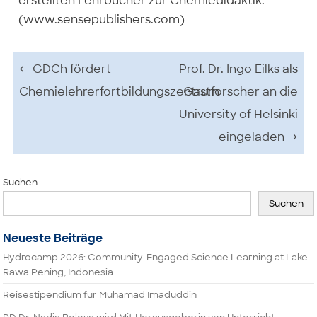
erstellten Lehrbücher zur Chemiedidaktik.
(www.sensepublishers.com)
Beitrags-Navigation
←
GDCh fördert
Prof. Dr. Ingo Eilks als
Chemielehrerfortbildungszentrum
Gastforscher an die
University of Helsinki
eingeladen
→
Suchen
Suchen
Neueste Beiträge
Hydrocamp 2026: Community-Engaged Science Learning at Lake
Rawa Pening, Indonesia
Reisestipendium für Muhamad Imaduddin