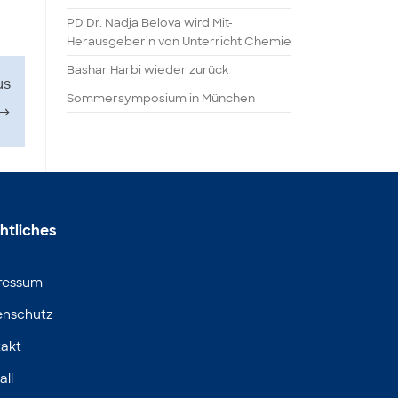
PD Dr. Nadja Belova wird Mit-
Herausgeberin von Unterricht Chemie
Bashar Harbi wieder zurück
us
Sommersymposium in München
→
htliches
ressum
enschutz
akt
all